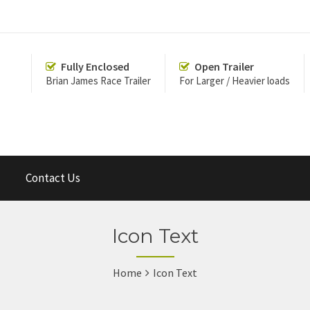
Fully Enclosed
Open Trailer
Brian James Race Trailer
For Larger / Heavier loads
Contact Us
Icon Text
Home
Icon Text