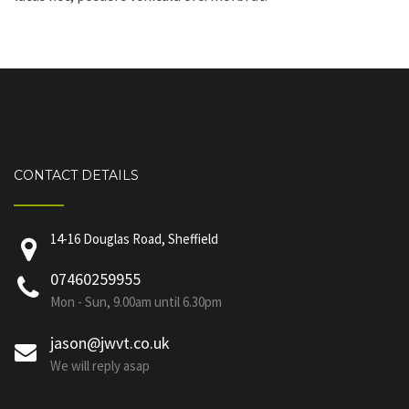
CONTACT DETAILS
14-16 Douglas Road, Sheffield
07460259955
Mon - Sun, 9.00am until 6.30pm
jason@jwvt.co.uk
We will reply asap